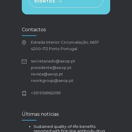
EVENTOS
Contactos
Estrada Interior Circunvalação, 6657
4200–172 Porto Portugal
secretariado@aeop.pt
presidente@aeop.pt
revista@aeop.pt
rworkgroup@aeop.pt
+351 936962099
Últimas notícias
Sustained quality-of-life benefits
reported with first-line antibody-drug