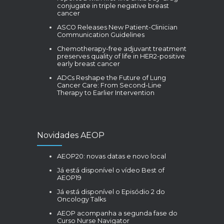
conjugate in triple negative breast
cancer
ASCO Releases New Patient-Clinician
Communication Guidelines
Chemotherapy-free adjuvant treatment
preserves quality of life in HER2-positive
early breast cancer
ADCs Reshape the Future of Lung
Cancer Care: From Second-Line
Therapy to Earlier Intervention
Novidades AEOP
AEOP20: novas datas e novo local
Já está disponível o vídeo Best of
AEOP19
Já está disponível o Episódio 2 do
Oncology Talks
AEOP acompanha a segunda fase do
Curso Nurse Navigator