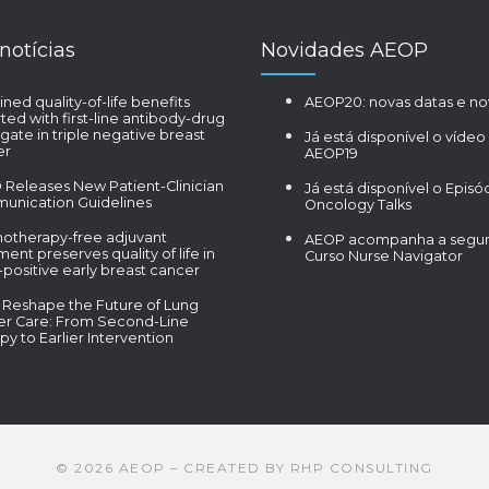
notícias
Novidades AEOP
ined quality-of-life benefits
AEOP20: novas datas e no
ted with first-line antibody-drug
gate in triple negative breast
Já está disponível o vídeo
er
AEOP19
Releases New Patient-Clinician
Já está disponível o Episó
unication Guidelines
Oncology Talks
otherapy-free adjuvant
AEOP acompanha a segun
ment preserves quality of life in
Curso Nurse Navigator
positive early breast cancer
Reshape the Future of Lung
er Care: From Second-Line
py to Earlier Intervention
©
2026
AEOP – CREATED BY
RHP CONSULTING