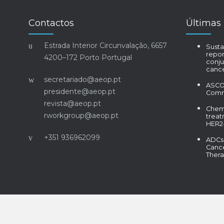
Contactos
Últimas 
Estrada Interior Circunvalação, 6657
Susta
repor
4200–172 Porto Portugal
conju
canc
secretariado@aeop.pt
ASCO 
presidente@aeop.pt
Comm
revista@aeop.pt
Chem
rworkgroup@aeop.pt
treat
HER2-
+351 936962099
ADCs 
Canc
Thera