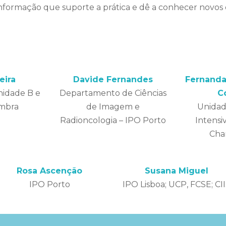
informação que suporte a prática e dê a conhecer novos
eira
Davide Fernandes
Fernanda
nidade B e
Departamento de Ciências
C
imbra
de Imagem e
Unidad
Radioncologia – IPO Porto
Intensi
Cha
Rosa Ascenção
Susana Miguel
IPO Porto
IPO Lisboa; UCP, FCSE; CI