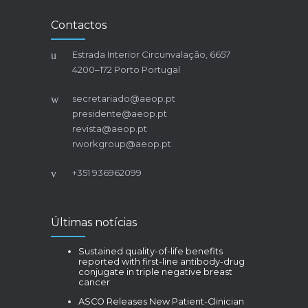
Contactos
Estrada Interior Circunvalação, 6657
4200–172 Porto Portugal
secretariado@aeop.pt
presidente@aeop.pt
revista@aeop.pt
rworkgroup@aeop.pt
+351 936962099
Últimas notícias
Sustained quality-of-life benefits
reported with first-line antibody-drug
conjugate in triple negative breast
cancer
ASCO Releases New Patient-Clinician