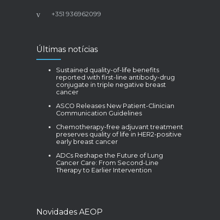
+351 936962099
Últimas notícias
Sustained quality-of-life benefits
reported with first-line antibody-drug
conjugate in triple negative breast
cancer
ASCO Releases New Patient-Clinician
Communication Guidelines
Chemotherapy-free adjuvant treatment
preserves quality of life in HER2-positive
early breast cancer
ADCs Reshape the Future of Lung
Cancer Care: From Second-Line
Therapy to Earlier Intervention
Novidades AEOP