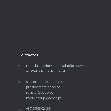
Contactos
Estrada Interior Circunvalação, 6657
4200–172 Porto Portugal
secretariado@aeop.pt
presidente@aeop.pt
revista@aeop.pt
rworkgroup@aeop.pt
+351 936962099