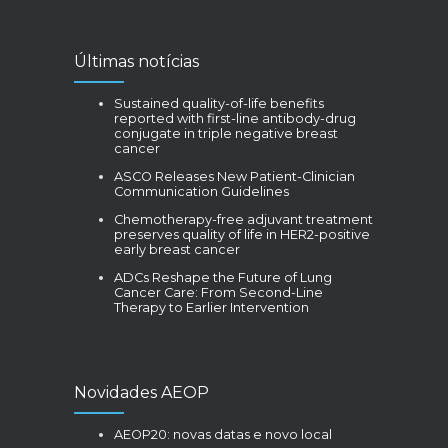
Últimas notícias
Sustained quality-of-life benefits
reported with first-line antibody-drug
conjugate in triple negative breast
cancer
ASCO Releases New Patient-Clinician
Communication Guidelines
Chemotherapy-free adjuvant treatment
preserves quality of life in HER2-positive
early breast cancer
ADCs Reshape the Future of Lung
Cancer Care: From Second-Line
Therapy to Earlier Intervention
Novidades AEOP
AEOP20: novas datas e novo local