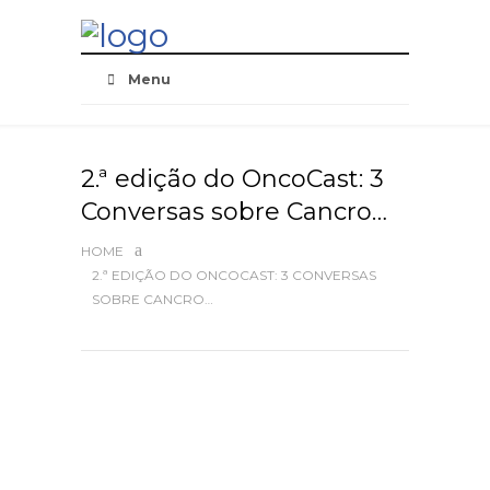
Skip
Navigation
Menu
2.ª edição do OncoCast: 3
Conversas sobre Cancro…
HOME
2.ª EDIÇÃO DO ONCOCAST: 3 CONVERSAS
SOBRE CANCRO…