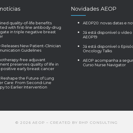
notícias
Novidades AEOP
ined quality-of-life benefits
AEOP20: novas datas e no
ted with first-line antibody-drug
gate in triple negative breast
Já está disponível o vídeo
er
AEOP19
Releases New Patient-Clinician
Já está disponível o Episó
unication Guidelines
Oncology Talks
otherapy-free adjuvant
AEOP acompanha a segun
ment preserves quality of life in
Curso Nurse Navigator
positive early breast cancer
Reshape the Future of Lung
er Care: From Second-Line
py to Earlier Intervention
©
2026
AEOP – CREATED BY
RHP CONSULTING