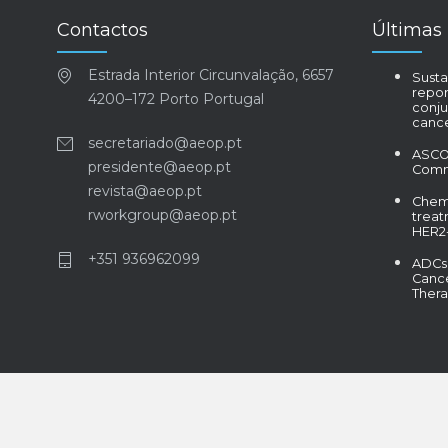
Contactos
Últimas 
Estrada Interior Circunvalação, 6657
Susta
repor
4200–172 Porto Portugal
conju
canc
secretariado@aeop.pt
ASCO 
presidente@aeop.pt
Comm
revista@aeop.pt
Chem
rworkgroup@aeop.pt
treat
HER2-
+351 936962099
ADCs 
Canc
Thera