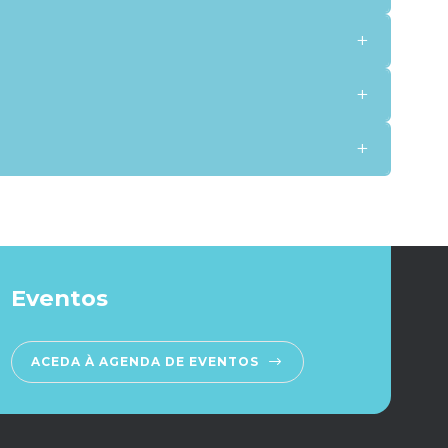
+
+
+
 Cirurgia por Cancro de CCP"
de complicações associadas a intervenções
Eventos
Radiologia de Intervenção
ACEDA À AGENDA DE EVENTOS